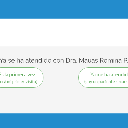
¿Ya se ha atendido con Dra. Mauas Romina P.
Es la primera vez
Ya me ha atendi
será mi primer visita)
(soy un paciente recur