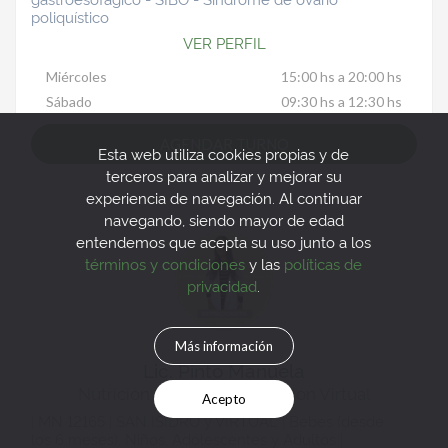
poliquístico
VER PERFIL
Miércoles
15:00 hs a 20:00 hs
Sábado
09:30 hs a 12:30 hs
AGENDAR TURNO
Esta web utiliza cookies propias y de
terceros para analizar y mejorar su
experiencia de navegación. Al continuar
navegando, siendo mayor de edad
entendemos que acepta su uso junto a los
términos y condiciones
y las
políticas de
privacidad
.
Más información
Lic. Pinto Manuela
Nutrición Presencial, Nutrición Virtual
Acepto
| MN 12165 | SAN ISIDRO y VIRTUAL | Bebes (desde
los 6 meses), Niños, Adolescentes y Adultos |