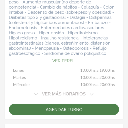
peso - Aumento muscular (no deporte de
competencia) - Cambio de hábitos - Celiaquía - Colon
irritable - Descenso de peso (sobrepeso y obesidad) -
Diabetes tipo 2 y gestacional - Disfagia - Dislipemias
(colesterol y triglicéridos aumentados) - Embarazo -
Endometriosis - Enfermedades cardiovasculares -
Hígado graso - Hipertensión - Hipertiroidismo -
Hipotiroidismo - Insulino resistencia - Intolerancias
gastrointestinales (diarrea, estreñimiento, distensión
abdominal) - Menopausia - Osteoporosis - Reflujo
gastroesofágico - Síndrome de ovario poliquístico
VER PERFIL
Lunes
13:00 hs a 19:00 hs
Martes
10:00 hs a 20:00 hs
Miércoles
10:00 hs a 20:00 hs
VER MÁS HORARIOS
AGENDAR TURNO