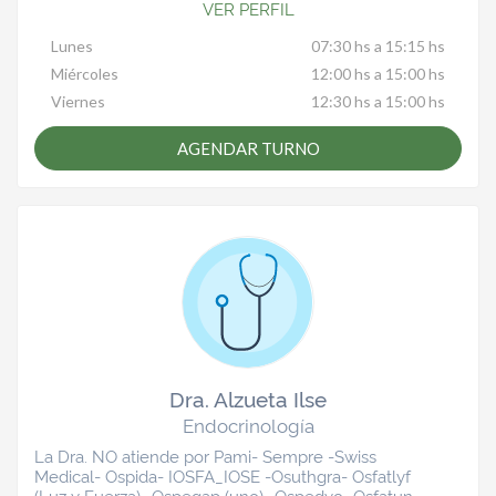
VER PERFIL
Lunes
07:30 hs a 15:15 hs
Miércoles
12:00 hs a 15:00 hs
Viernes
12:30 hs a 15:00 hs
AGENDAR TURNO
Dra. Alzueta Ilse
Endocrinología
La Dra. NO atiende por Pami- Sempre -Swiss
Medical- Ospida- IOSFA_IOSE -Osuthgra- Osfatlyf
(Luz y Fuerza)- Ospegap (uno) -Ospedyc- Osfatun -