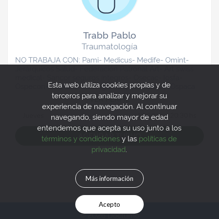
Trabb Pablo
Traumatología
NO TRABAJA CON: Pami- Medicus- Medife- Omint-
Jerárquicos Salud- Federación Patronal Art- Art swiss
medical- Sancor seguros íntegros- Osecac- Iosfa-
Esta web utiliza cookies propias y de
Ospecon- Osprera- Osuthgra- Ospin-Ospepri- Ospaca
terceros para analizar y mejorar su
VER PERFIL
experiencia de navegación. Al continuar
Jueves
16:30 hs a 20:30 hs
navegando, siendo mayor de edad
entendemos que acepta su uso junto a los
AGENDAR TURNO
términos y condiciones
y las
políticas de
privacidad
.
Más información
Acepto
© 2026 Docturno