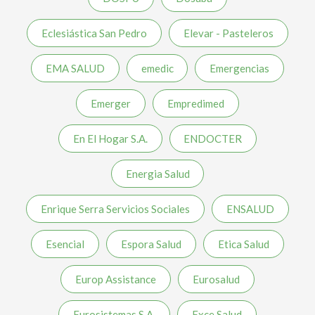
Eclesiástica San Pedro
Elevar - Pasteleros
EMA SALUD
emedic
Emergencias
Emerger
Empredimed
En El Hogar S.A.
ENDOCTER
Energia Salud
Enrique Serra Servicios Sociales
ENSALUD
Esencial
Espora Salud
Etica Salud
Europ Assistance
Eurosalud
Eurosistemas S.A.
Exce Salud