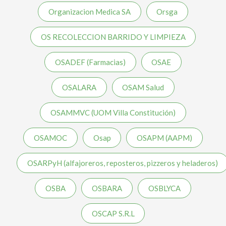
Organizacion Medica SA
Orsga
OS RECOLECCION BARRIDO Y LIMPIEZA
OSADEF (Farmacias)
OSAE
OSALARA
OSAM Salud
OSAMMVC (UOM Villa Constitución)
OSAMOC
Osap
OSAPM (AAPM)
OSARPyH (alfajoreros, reposteros, pizzeros y heladeros)
OSBA
OSBARA
OSBLYCA
OSCAP S.R.L