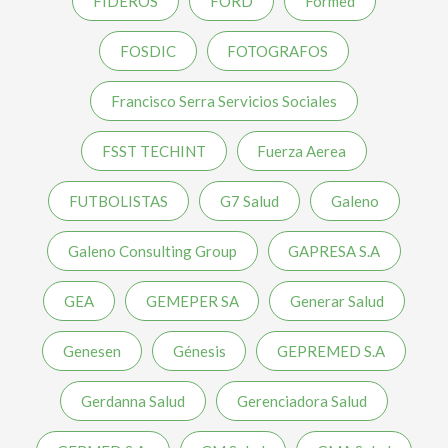
FIDEROS
FORD
Formed
FOSDIC
FOTOGRAFOS
Francisco Serra Servicios Sociales
FSST TECHINT
Fuerza Aerea
FUTBOLISTAS
G7 Salud
Galeno
Galeno Consulting Group
GAPRESA S.A
GEA
GEMEPER SA
Generar Salud
Genesen
Génesis
GEPREMED S.A
Gerdanna Salud
Gerenciadora Salud