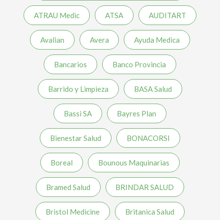
ATRAU Medic
ATSA
AUDITART
Avalian
Avera
Ayuda Medica
Bancarios
Banco Provincia
Barrido y Limpieza
BASA Salud
Bassi SA
Bayres Plan
Bienestar Salud
BONACORSI
Boreal
Bounous Maquinarias
Bramed Salud
BRINDAR SALUD
Bristol Medicine
Britanica Salud