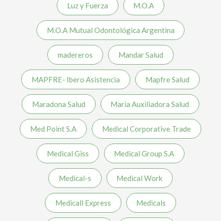
Luz y Fuerza
M.O.A
M.O.A Mutual Odontológica Argentina
madereros
Mandar Salud
MAPFRE- Ibero Asistencia
Mapfre Salud
Maradona Salud
Maria Auxiliadora Salud
Med Point S.A
Medical Corporative Trade
Medical Giss
Medical Group S.A
Medical-s
Medical Work
Medicall Express
Medicals