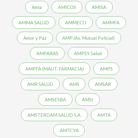
Amia
AMICOS
AMISA
AMMA SALUD
AMMECO
AMMFA
Amor y Paz
AMP (As. Mutual Policial)
AMPARAS
AMPES Salud
AMPFA (MAUT. FARMACIA)
AMPS
AMR SALUD
AMS
AMSAR
AMSESBA
AMSI
AMSTERDAM SALUD S.A.
AMTA
AMTCYA