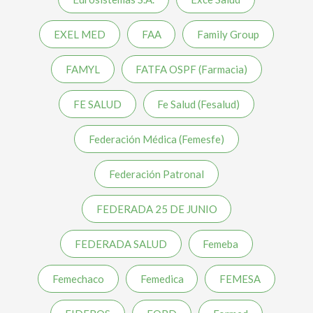
EXEL MED
FAA
Family Group
FAMYL
FATFA OSPF (Farmacia)
FE SALUD
Fe Salud (Fesalud)
Federación Médica (Femesfe)
Federación Patronal
FEDERADA 25 DE JUNIO
FEDERADA SALUD
Femeba
Femechaco
Femedica
FEMESA