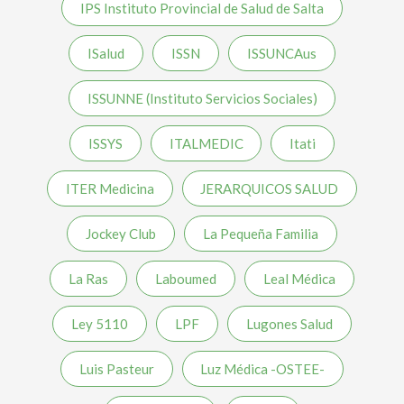
IPS Instituto Provincial de Salud de Salta
ISalud
ISSN
ISSUNCAus
ISSUNNE (Instituto Servicios Sociales)
ISSYS
ITALMEDIC
Itati
ITER Medicina
JERARQUICOS SALUD
Jockey Club
La Pequeña Familia
La Ras
Laboumed
Leal Médica
Ley 5110
LPF
Lugones Salud
Luis Pasteur
Luz Médica -OSTEE-