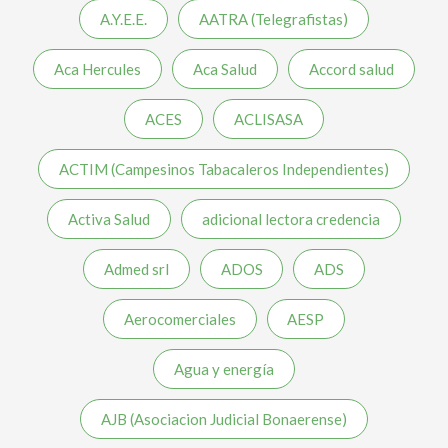
A.Y.E.E.
AATRA (Telegrafistas)
Aca Hercules
Aca Salud
Accord salud
ACES
ACLISASA
ACTIM (Campesinos Tabacaleros Independientes)
Activa Salud
adicional lectora credencia
Admed srl
ADOS
ADS
Aerocomerciales
AESP
Agua y energía
AJB (Asociacion Judicial Bonaerense)