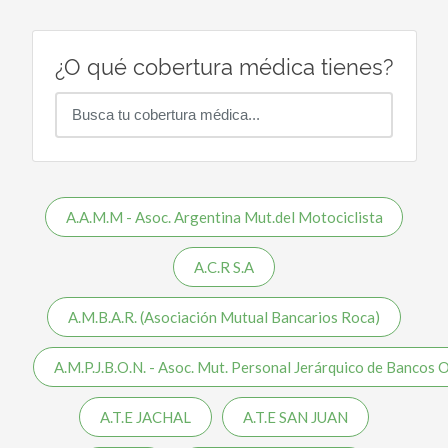
¿O qué cobertura médica tienes?
A.A.M.M - Asoc. Argentina Mut.del Motociclista
A.C.R S.A
A.M.B.A.R. (Asociación Mutual Bancarios Roca)
A.M.P.J.B.O.N. - Asoc. Mut. Personal Jerárquico de Bancos O
A.T.E JACHAL
A.T.E SAN JUAN