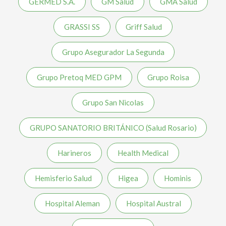
GERMED S.A.
GM Salud
GMA Salud
GRASSI SS
Griff Salud
Grupo Asegurador La Segunda
Grupo Pretoq MED GPM
Grupo Roisa
Grupo San Nicolas
GRUPO SANATORIO BRITÁNICO (Salud Rosario)
Harineros
Health Medical
Hemisferio Salud
Higea
Hominis
Hospital Aleman
Hospital Austral