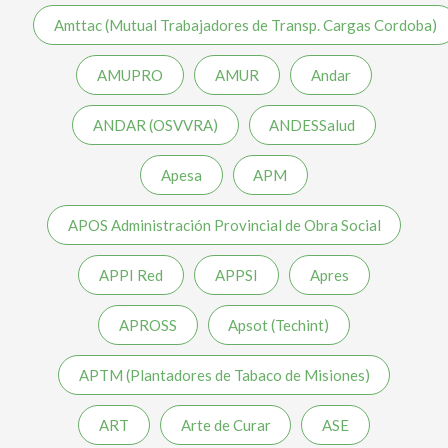
Amttac (Mutual Trabajadores de Transp. Cargas Cordoba)
AMUPRO
AMUR
Andar
ANDAR (OSVVRA)
ANDESSalud
Apesa
APM
APOS Administración Provincial de Obra Social
APPI Red
APPSI
Apres
APROSS
Apsot (Techint)
APTM (Plantadores de Tabaco de Misiones)
ART
Arte de Curar
ASE