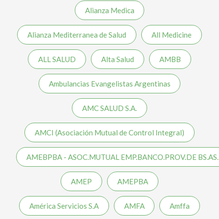
Alianza Medica
Alianza Mediterranea de Salud
All Medicine
ALL SALUD
Alta Salud
AMBB
Ambulancias Evangelistas Argentinas
AMC SALUD S.A.
AMCI (Asociación Mutual de Control Integral)
AMEBPBA - ASOC.MUTUAL EMP.BANCO.PROV.DE BS.AS.
AMEP
AMEPBA
América Servicios S.A
AMFA
Amffa