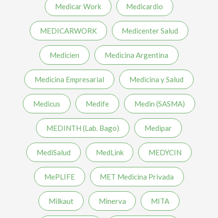
Medicar Work
Medicardio
MEDICARWORK
Medicenter Salud
Medicien
Medicina Argentina
Medicina Empresarial
Medicina y Salud
Medicus
Medife
Medin (SASMA)
MEDINTH (Lab. Bago)
Medipar
MediSalud
MedLink
MEDYCIN
MePLIFE
MET Medicina Privada
Milkaut
Minerva
MITA