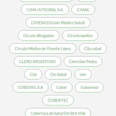
CIMA INTEGRAL S.A.
CIMAC
CIMESA (Circulo Medico Salud)
Circulo Abogados
Circulo medico
Círculo Médico de Vicente López
City salud
CLERO ARGENTINO
Clero San Pedro
Clio
Cm-Salud
cmc
COBENSIL S.A
Cober
Cobermed
COBERTEC
Cobertura de Salud De Bell Ville