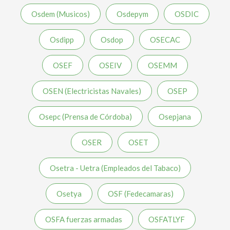
Osdem (Musicos)
Osdepym
OSDIC
Osdipp
Osdop
OSECAC
OSEF
OSEIV
OSEMM
OSEN (Electricistas Navales)
OSEP
Osepc (Prensa de Córdoba)
Osepjana
OSER
OSET
Osetra - Uetra (Empleados del Tabaco)
Osetya
OSF (Fedecamaras)
OSFA fuerzas armadas
OSFATLYF