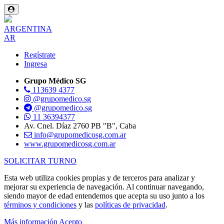
ARGENTINA
AR
Regístrate
Ingresa
Grupo Médico SG
113639 4377
@grupomedico.sg
@grupomedico.sg
11 36394377
Av. Cnel. Díaz 2760 PB "B", Caba
info@grupomedicosg.com.ar
www.grupomedicosg.com.ar
SOLICITAR TURNO
Esta web utiliza cookies propias y de terceros para analizar y
mejorar su experiencia de navegación. Al continuar navegando,
siendo mayor de edad entendemos que acepta su uso junto a los
términos y condiciones
y las
políticas de privacidad
.
Más información
Acepto