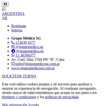
ARGENTINA
AR
Regístrate
Ingresa
Grupo Médico SG
113639 4377
@grupomedico.sg
@grupomedico.sg
11 36394377
Av. Cnel. Díaz 2760 PB "B", Caba
info@grupomedicosg.com.ar
www.grupomedicosg.com.ar
SOLICITAR TURNO
Esta web utiliza cookies propias y de terceros para analizar y
mejorar su experiencia de navegación. Al continuar navegando,
siendo mayor de edad entendemos que acepta su uso junto a los
términos y condiciones
y las
políticas de privacidad
.
Más información
Acepto