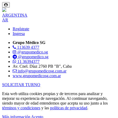
ARGENTINA
AR
Regístrate
Ingresa
Grupo Médico SG
113639 4377
@grupomedico.sg
@grupomedico.sg
11 36394377
Av. Cnel. Díaz 2760 PB "B", Caba
info@grupomedicosg.com.ar
www.grupomedicosg.com.ar
SOLICITAR TURNO
Esta web utiliza cookies propias y de terceros para analizar y
mejorar su experiencia de navegación. Al continuar navegando,
siendo mayor de edad entendemos que acepta su uso junto a los
términos y condiciones
y las
políticas de privacidad
.
Más información
Acepto