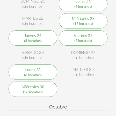
DOMINGO 20
Lunes 21
(sin horarios)
(6 horarios)
MARTES 22
Miércoles 23
(sin horarios)
(16 horarios)
Jueves 24
Viernes 25
(8 horarios)
(7 horarios)
SÁBADO 26
DOMINGO 27
(sin horarios)
(sin horarios)
MARTES 29
Lunes 28
(sin horarios)
(6 horarios)
Miércoles 30
(16 horarios)
Octubre