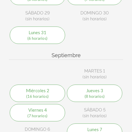
SÁBADO 29
DOMINGO 30
(sin horarios)
(sin horarios)
Lunes 31
(6 horarios)
Septiembre
MARTES 1
(sin horarios)
Miércoles 2
Jueves 3
(16 horarios)
(8 horarios)
SÁBADO 5
Viernes 4
(sin horarios)
(7 horarios)
DOMINGO 6
Lunes 7